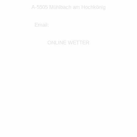
A-5505 Mühlbach am Hochkönig
Email:
info@landhaus-grub.at
ONLINE WETTER
Impressum |
Datenschutz